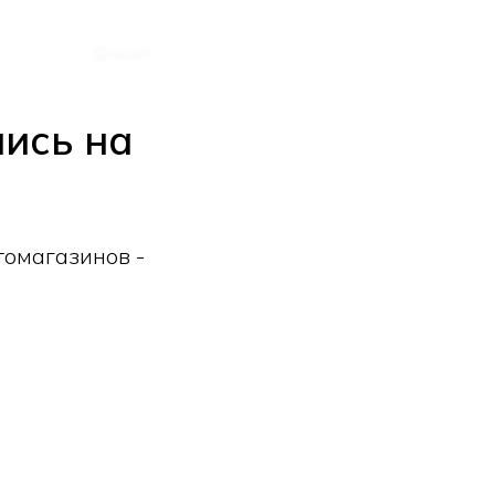
лись на
омагазинов -