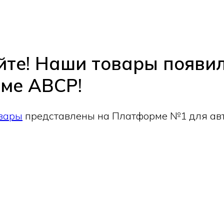
йте! Наши товары появи
ме ABCP!
вары
представлены на Платформе №1 для авт