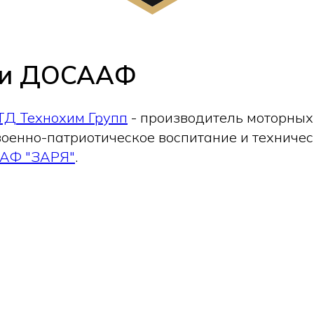
i и ДОСААФ
ТД Технохим Групп
- производитель моторны
оенно-патриотическое воспитание и техниче
АФ "ЗАРЯ"
.