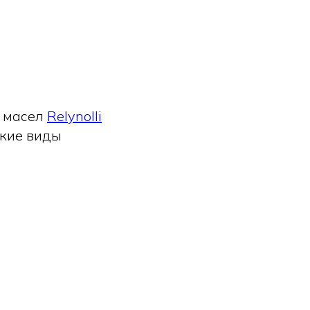
х масел
Relynolli
ские виды