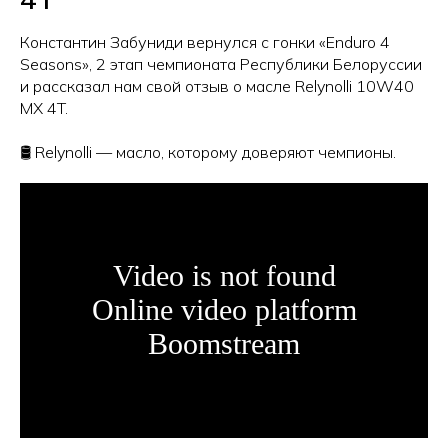
Константин Забуниди вернулся с гонки «Enduro 4
Seasons», 2 этап чемпионата Республики Белоруссии
и рассказал нам свой отзыв о масле Relynolli 10W40
MX 4T.
🛢 Relynolli — масло, которому доверяют чемпионы.