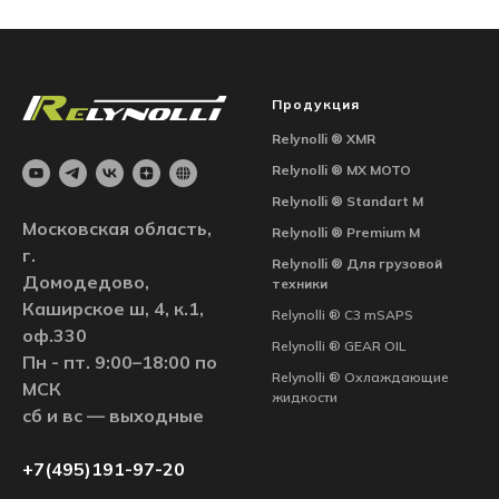
Продукция
Relynolli ®
XMR
Relynolli ®
MX MOTO
Relynolli ® Standart M
Московская область,
Relynolli ® Premium M
г.
Relynolli ®
Для грузовой
Домодедово,
техники
Каширское ш, 4, к.1,
Relynolli ® С3 mSAPS
оф.330
Relynolli ® GEAR OIL
Пн - пт. 9:00–18:00 по
Relynolli ® Охлаждающие
МСК
жидкости
сб и вс — выходные
+7(495)191-97-20