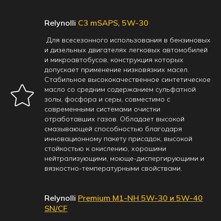
Relynolli
С3 mSAPS, 5W-30
Для всесезонного использования в бензиновых
и дизельных двигателях легковых автомобилей
и микроавтобусов, конструкция которых
допускает применение низковязких масел.
Стабильное высококачественное синтетическое
масло со средним содержанием сульфатной
золы, фосфора и серы, совместимо с
современными системами очистки
отработавших газов. Обладает высокой
смазывающей способностью благодаря
инновационному пакету присадок, высокой
стойкостью к окислению, хорошими
нейтрализующими, моюще-диспергирующими и
вязкостно-температурными свойствами.
Relynolli
Premium M1-NH 5W-30 и 5W-40
SN/CF