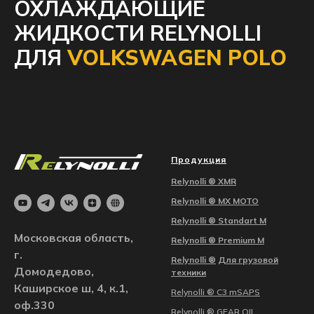
ОХЛАЖДАЮЩИЕ
ЖИДКОСТИ RELYNOLLI
ДЛЯ
VOLKSWAGEN POLO
Продукция
Relynolli ®
XMR
Relynolli ®
MX MOTO
Relynolli ® Standart M
Московская область,
Relynolli ® Premium M
г.
Relynolli ®
Для грузовой
Домодедово,
техники
Каширское ш, 4, к.1,
Relynolli ® С3 mSAPS
оф.330
Relynolli ® GEAR OIL