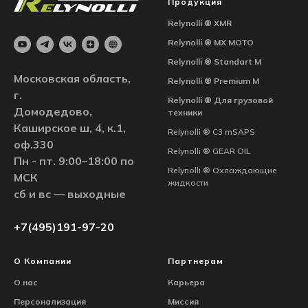
Продукция
Relynolli ®
XMR
Relynolli ®
MX MOTO
Relynolli ® Standart M
Московская область,
Relynolli ® Premium M
г.
Relynolli ®
Для грузовой
Домодедово,
техники
Каширское ш, 4, к.1,
Relynolli ® С3 mSAPS
оф.330
Relynolli ® GEAR OIL
Пн - пт. 9:00–18:00 по
Relynolli ® Охлаждающие
МСК
жидкости
сб и вс — выходные
+7(495)191-97-20
О Компании
Партнерам
О нас
Карьера
Персонализация
Миссия