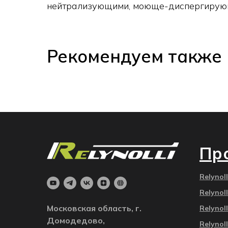
нейтрализующими, моюще-диспергирующ
Рекомендуем также
Пр
Relynol
Relynol
Московская область, г.
Relynol
Домодедово,
Relynol