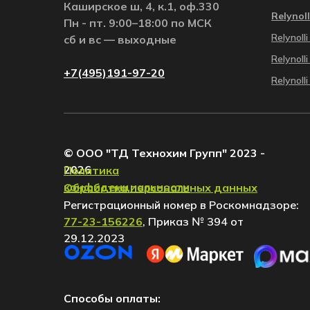
Каширское ш, 4, к.1, оф.330
Relynoll
Пн - пт. 9:00–18:00 по МСК
Relynol
сб и вс — выходные
Relynoll
+7(495)191-97-20
Relynol
© ООО "ТД Технохим Групп" 2023 -
2026
Политика
конфиденциальности
Обработка персональных данных
Регистрационный номер в Роскомнадзоре:
77-23-156226
, Приказ № 394 от
29.12.2023
Способы оплаты: