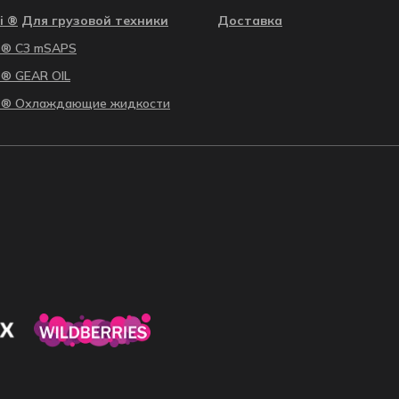
i ®
Для грузовой техники
Доставка
li ® С3 mSAPS
i ® GEAR OIL
li ® Охлаждающие жидкости