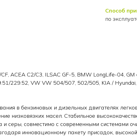
Способ пр
по эксплуат
CF, ACEA C2/C3, ILSAC GF-5, BMW LongLife-04, GM d
51/229.52, VW VW 504/507, 502/505, KIA / Hyundai, S
вания в бензиновых и дизельных двигателях легко
ние низковязких масел. Стабильное высококачеств
и серы, совместимо с современными системами оч
годаря инновационному пакету присадок, высокой