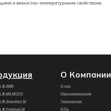
ими и вязкостно-температурными свойствами.
одукция
О Компани
li ®
XMR
О нас
li ®
MX MOTO
Персонализация
li ® Standart M
Технологии
li ® Premium M
НТЦ