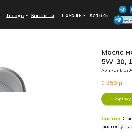
Помощь
для B2B
Тренды
Контакты
Масло мо
5W-30, 1
Артикул:
МСз3-
1 250
р.
В корзину
Состав:
Сме
многофункц