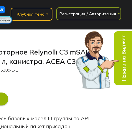
Регистрация / Авторизация
Клубная тема
Нажми на Виджет
торное Relynolli С3 mSAPS,
 л, канистра, ACEA C3, GF-5
530с-1-1
сь базовых масел III группы по API,
иональный пакет присадок.