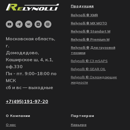
Продукция
Relynolli ®
XMR
Relynolli ®
MX MOTO
Relynolli ® Standart M
Московская область,
Relynolli ® Premium M
г.
Relynolli ®
Для грузовой
Домодедово,
техники
Каширское ш, 4, к.1,
Relynolli ® С3 mSAPS
оф.330
Relynolli ® GEAR OIL
Пн - пт. 9:00–18:00 по
Relynolli ® Охлаждающие
МСК
жидкости
сб и вс — выходные
+7(495)191-97-20
О Компании
Партнерам
О нас
Карьера