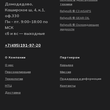
Домодедово,
техники
Каширское ш, 4, к.1,
Relynolli ® С3 mSAPS
оф.330
Relynolli ® GEAR OIL
Пн - пт. 9:00–18:00 по
Relynolli ® Охлаждающие
МСК
жидкости
сб и вс — выходные
+7(495)191-97-20
О Компании
Партнерам
О нас
Карьера
Персонализация
Миссия
Технологии
Поддержка и
и
нформация
НТЦ
Контакты
Доставка