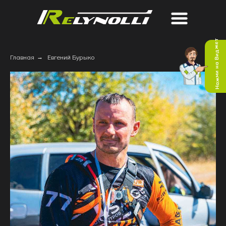
Нажми на Виджет
Главная
→
Евгений Бурыко